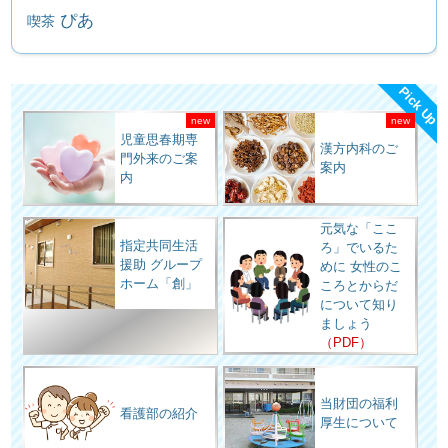
ぴあ
喫茶
Pick Up
児童思春期専
漢方内科のご
門外来のご案
案内
内
元気な「ここ
指定共同生活
ろ」でいるた
援助 グループ
めに 女性のこ
ホーム「創」
ころとからだ
について知り
ましょう
（PDF）
当財団の福利
看護部の紹介
厚生について