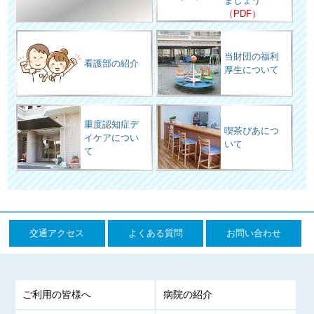
ましょう
（PDF）
当財団の福利
看護部の紹介
厚生について
重度認知症デ
喫茶ぴあにつ
イケアについ
いて
て
交通アクセス
よくある質問
お問い合わせ
ご利用の皆様へ
病院の紹介