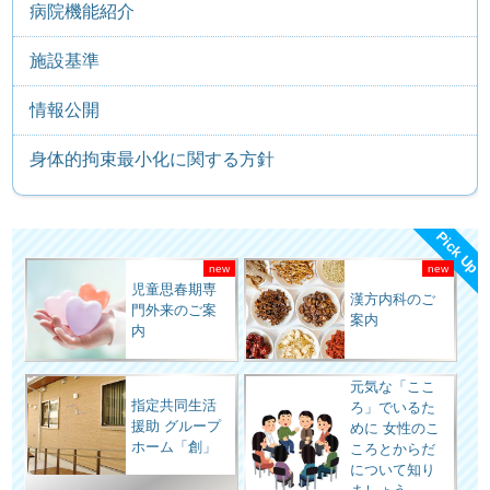
病院機能紹介
施設基準
情報公開
身体的拘束最小化に関する方針
Pick Up
児童思春期専
漢方内科のご
門外来のご案
案内
内
元気な「ここ
指定共同生活
ろ」でいるた
援助 グループ
めに 女性のこ
ホーム「創」
ころとからだ
について知り