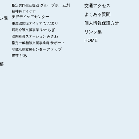
グループホーム創
交通アクセス
指定共同生活援助
精神科デイケア
よくある質問
美沢デイケアセンター
ン課
個人情報保護方針
ひだまり
重度認知症デイケア
やわらぎ
居宅介護支援事業
リンク集
みさわ
訪問看護ステーション
HOME
サポート
指定一般相談支援事業所
ステップ
地域活動支援センター
ぴあ
喫茶
部