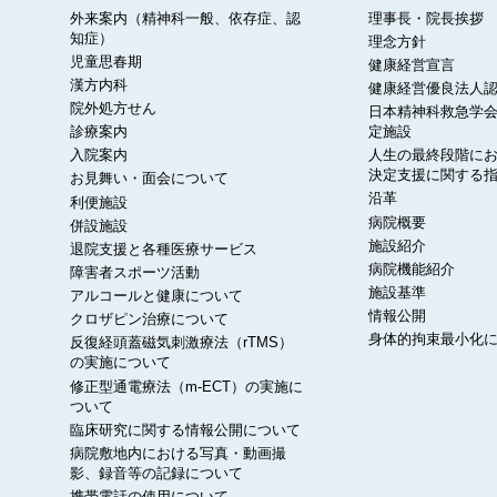
外来案内（精神科一般、依存症、認
理事長・院長挨拶
知症）
理念方針
児童思春期
健康経営宣言
漢方内科
健康経営優良法人
院外処方せん
日本精神科救急学会
診療案内
定施設
入院案内
人生の最終段階に
決定支援に関する
お見舞い・面会について
沿革
利便施設
病院概要
併設施設
施設紹介
退院支援と各種医療サービス
病院機能紹介
障害者スポーツ活動
施設基準
アルコールと健康について
情報公開
クロザピン治療について
身体的拘束最小化
反復経頭蓋磁気刺激療法（rTMS）
の実施について
修正型通電療法（m-ECT）の実施に
ついて
臨床研究に関する情報公開について
病院敷地内における写真・動画撮
影、録音等の記録について
携帯電話の使用について