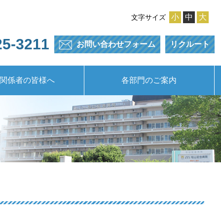
小
中
大
文字サイズ
25-3211
お問い合わせ
フォーム
リクルート
関係者の皆様へ
各部門のご案内
インターンシップ
らせ（最新情報）
床研修医について
地域連携室
委員会紹介
採用情報
研修制度
リハビリテーション課
地域医療福祉事業部
医療安全管理室
感染管理室
事務部門
併設施設
看護部
栄養係
検査課
薬剤課
医局
院内保育所
福利厚生