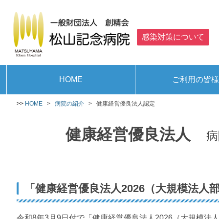
感染対策について
HOME
ご利用の皆
臨床研究に関する情報
退院支援と各種医療
個人情報の取り扱い
アルコールと健康
お見舞い・面会に
クロザピン治療に
携帯電話の使用に
障害者スポーツ
病院敷地内における写真・動画撮影、録音等の記
駐車場につい
院外処方せ
家族の皆様
児童思春期
漢方内科
診療案内
入院案内
利便施設
併設施設
反復経頭蓋磁気刺激療法（rTMS）の実施について
外来案内（精神科一般、依存症、認知症）
修正型通電療法（m-ECT）の実施について
HOME
>
病院の紹介
> 健康経営優良法人認定
健康経営優良法人
病
「健康経営優良法人2026（大規模法人
令和8年3月9日付で「健康経営優良法人2026（大規模