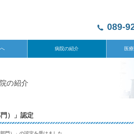
089-9
様へ
病院の紹介
医療
公開について
サービス
について
について
ついて
ついて
ついて
活動
録について
て
ん
へ
日本精神科救急学会 認定医制度認定施設
身体的拘束最小化に関する方針
健康経営優良法人認定
人生の最終段階における適切な意思決定支援に関する指針
理事長・院長挨拶
健康経営宣言
病院機能紹介
理念方針
病院概要
施設紹介
施設基準
情報公開
沿革
看護
お知
臨
院の紹介
部門）」認定
法人部門）」の認定を受けました。