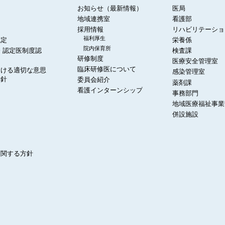
お知らせ（最新情報）
医局
地域連携室
看護部
採用情報
リハビリテーショ
福利厚生
認定
栄養係
院内保育所
 認定医制度認
検査課
研修制度
医療安全管理室
臨床研修医について
おける適切な意思
感染管理室
指針
委員会紹介
薬剤課
看護インターンシップ
事務部門
地域医療福祉事業
併設施設
に関する方針