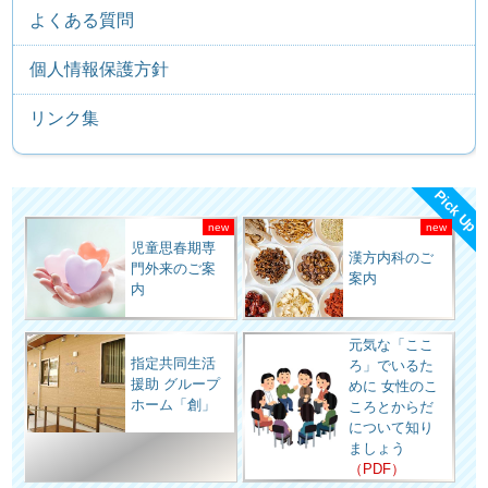
よくある質問
個人情報保護方針
リンク集
Pick Up
児童思春期専
漢方内科のご
門外来のご案
案内
内
元気な「ここ
指定共同生活
ろ」でいるた
援助 グループ
めに 女性のこ
ホーム「創」
ころとからだ
について知り
ましょう
（PDF）